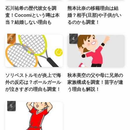
石川祐希の歴代彼女を調
熊本比奈の移籍理由は結
査！Cocomiという噂は本
婚？相手(旦那)や子供がい
当？結婚しない理由も
るのかも調査！
ソリベストルモが炎上で海
秋本美空の父や母に兄弟の
外の反応は？ボールガール
家族構成を調査！苗字が違
が泣きすぎの理由も調査！
う理由も解説！