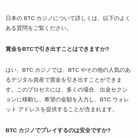
日本の BTC カジノについて詳しくは、以下のよく
ある質問をご覧ください。
賞金をBTCで引き出すことはできますか?
はい、BTC カジノでは、BTC やその他の人気のあ
るデジタル資産で賞金を引き出すことができま
す。このプロセスには、多くの場合、出金セクシ
ョンに移動し、希望の金額を入力し、BTC ウォレ
ット アドレスを提供することが含まれます。
BTC カジノでプレイするのは安全ですか?