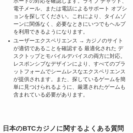
ポートの対応を確認します。ライブ チャット、
電子メール、または電話によるサポート オプシ
ョンを探してください。これにより、タイムゾ
ーンに関係なく、必要なときにいつでもヘルプ
を利用できるようになります。
ユーザーエクスペリエンス → カジノのサイト
が適切であることを確認する 最適化された デ
スクトップとモバイルデバイスの両方に対応。
レスポンシブなデザインにより、すべてのプラ
ットフォームでシームレスなエクスペリエンス
が提供されます。また、探しているゲームを簡
単に見つけられるように、厳選されたゲームも
含まれている必要があります。
日本のBTCカジノに関するよくある質問