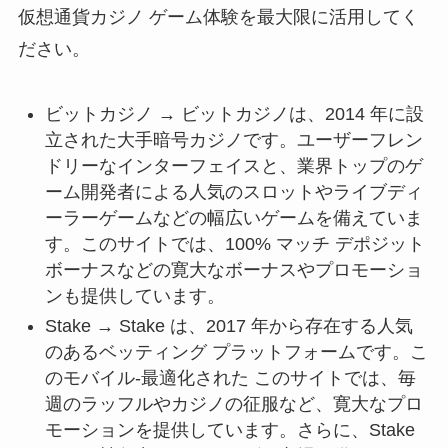
仮想通貨カジノ ゲーム体験を最大限に活用してく
ださい。
ビットカジノ → ビットカジノは、2014 年に設
立された大手暗号カジノです。ユーザーフレン
ドリーなインターフェイスと、業界トップのゲ
ーム開発者による人気のスロットやライブディ
ーラーゲームなどの幅広いゲームを備えていま
す。このサイトでは、100% マッチ デポジット
ボーナスなどの寛大なボーナスやプロモーショ
ンも提供しています。
Stake → Stake は、2017 年から存在する人気
のあるベッティング プラットフォームです。こ
のモバイル-最適化された このサイトでは、毎
週のラッフルやカジノの征服など、寛大なプロ
モーションを提供しています。さらに、Stake