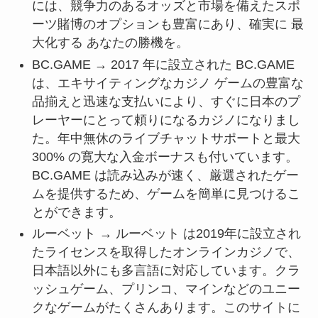
には、競争力のあるオッズと市場を備えたスポ
ーツ賭博のオプションも豊富にあり、確実に 最
大化する あなたの勝機を。
BC.GAME → 2017 年に設立された BC.GAME
は、エキサイティングなカジノ ゲームの豊富な
品揃えと迅速な支払いにより、すぐに日本のプ
レーヤーにとって頼りになるカジノになりまし
た。年中無休のライブチャットサポートと最大
300% の寛大な入金ボーナスも付いています。
BC.GAME は読み込みが速く、厳選されたゲー
ムを提供するため、ゲームを簡単に見つけるこ
とができます。
ルーベット → ルーベット は2019年に設立され
たライセンスを取得したオンラインカジノで、
日本語以外にも多言語に対応しています。クラ
ッシュゲーム、プリンコ、マインなどのユニー
クなゲームがたくさんあります。このサイトに