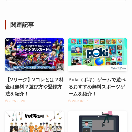
関連記事
【Vリーグ】Vコレとは？料
Poki（ポキ）ゲームで遊べ
金は無料？遊び方や登録方
るおすすめ無料スポーツゲ
法を紹介！
ームを紹介！
2025-02-28
2025-02-27