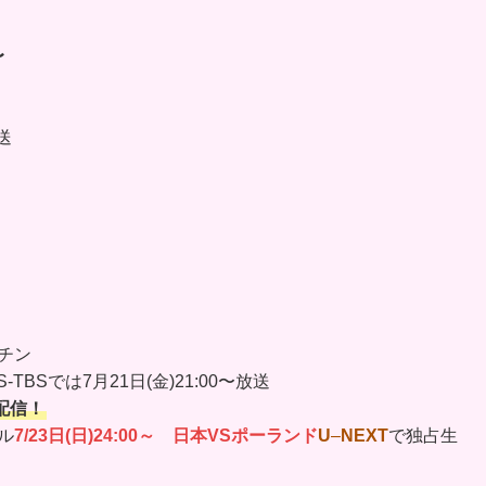
〜
送
ンチン
S-TBSでは7月21日(金)21:00〜放送
ブ配信！
ジル
7/23日(日)24:00～ 日本VSポーランド
U
–
NEXT
で独占生