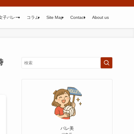
女子バレー
コラム
Site Map
Contact
About us
時
バレ美