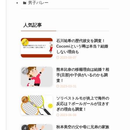
男子バレー
人気記事
石川祐希の歴代彼女を調査！
Cocomiという噂は本当？結婚
しない理由も
2023-09-07
熊本比奈の移籍理由は結婚？相
手(旦那)や子供がいるのかも調
査！
2023-03-31
ソリベストルモが炎上で海外の
反応は？ボールガールが泣きす
ぎの理由も調査！
2023-06-08
秋本美空の父や母に兄弟の家族