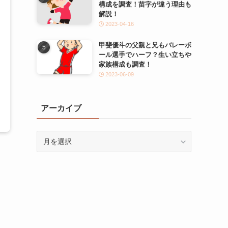
構成を調査！苗字が違う理由も
解説！
2023-04-16
甲斐優斗の父親と兄もバレーボ
ール選手でハーフ？生い立ちや
家族構成も調査！
2023-06-09
アーカイブ
ア
ー
カ
イ
ブ